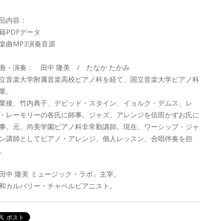
品内容：
籍PDFデータ
楽曲MP3演奏音源
曲・演奏： 田中 隆美 / たなか たかみ
立音楽大学附属音楽高校ピアノ科を経て、国立音楽大学ピアノ科
業。
業後、竹内典子、デビッド・スタイン、イョルク・デムス、レ
・レーモリーの各氏に師事。ジャズ、アレンジを信田かずお氏に
事。元、尚美学園ピアノ科非常勤講師。現在、ワーシップ・ジャ
ン講師としてピアノ・アレンジ、個人レッスン、合唱伴奏を担
。
田中 隆美 ミュージック・ラボ」主宰。
和カルバリー・チャペルピアニスト。