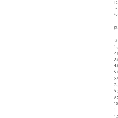
じ
-*
*-
愛
収
1
2
3
4
5
6
7
8
9
1
1
1