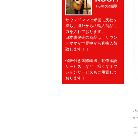
サウンドママは米国に支社を
持ち、海外からの輸入商品に
力を入れております。
日本未発売の商品は、サウン
ドママが世界中から直接入荷
致します！！
保険付き国際輸送、動作確認
サービス、など、様々なオプ
ションサービスもご用意して
おります！
-*
*-
こ
デ