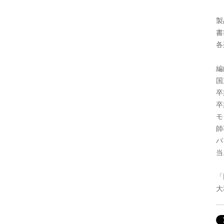
製
書
各
編
国
卒
卒
モ
師
パ
当
「
大