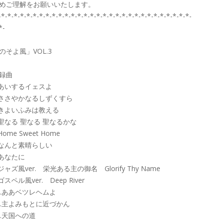
めご理解をお願いいたします。
-*-*-*-*-*-*-*-*-*-*-*-*-*-*-*-*-*-*-*-*-*-*-*-*-*-*-*-*-*-*-
*-
のそよ風」VOL.3
録曲
.あいするイェスよ
.ささやかなるしずくすら
.きよいふみは教える
.聖なる 聖なる 聖なるかな
.Home Sweet Home
.なんと素晴らしい
.あなたに
.ジャズ風ver. 栄光ある主の御名 Glorify Thy Name
.ゴスペル風ver. Deep River
0.ああベツレヘムよ
1.主よみもとに近づかん
2.天国への道