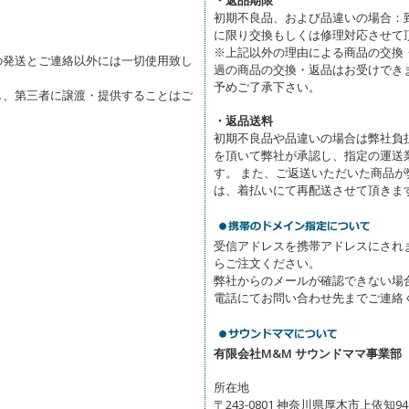
・返品期限
初期不良品、および品違いの場合：
に限り交換もしくは修理対応させて
※上記以外の理由による商品の交換
の発送とご連絡以外には一切使用致し
過の商品の交換・返品はお受けでき
予めご了承下さい。
し、第三者に譲渡・提供することはご
・返品送料
初期不良品や品違いの場合は弊社負
を頂いて弊社が承認し、指定の運送
す。 また、ご返送いただいた商品
は、着払いにて再配送させて頂きま
受信アドレスを携帯アドレスにされ
らご注文ください。
弊社からのメールが確認できない場
電話にてお問い合わせ先までご連絡
有限会社M&M サウンドママ事業部
所在地
〒243-0801 神奈川県厚木市上依知946