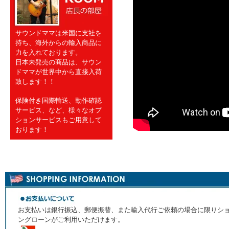
サウンドママは米国に支社を
持ち、海外からの輸入商品に
力を入れております。
日本未発売の商品は、サウン
ドママが世界中から直接入荷
致します！！
保険付き国際輸送、動作確認
サービス、など、様々なオプ
ションサービスもご用意して
おります！
お支払いは銀行振込、郵便振替、また輸入代行ご依頼の場合に限りシ
ングローンがご利用いただけます。