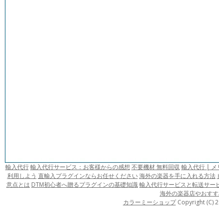
輸入代行
輸入代行サービス：お客様からの感想
不要機材 無料回収
輸入代行 | 
利用しよう
直輸入プラグインならお任せください
海外の楽器を手に入れる方法
意点とは
DTM初心者へ贈るプラグインの基礎知識
輸入代行サービスと転送サー
海外の楽器店やおすす
カラーミーショップ
Copyright (C) 